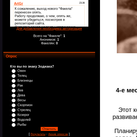
Для добавления необходима авторизация
Всего на "Факеле":
1
Анонимов:
1
Факелян:
0
Опрос
Кто вы по знаку Зодиака?
Овен
Телец
Близнецы
Рак
4-е ме
Лев
Дева
Весы
Скорпион
Этот к
Стрелец
Козерог
развивае
Водолей
Рыбы
Планиру
[
·
]
Результаты
Архив опросов