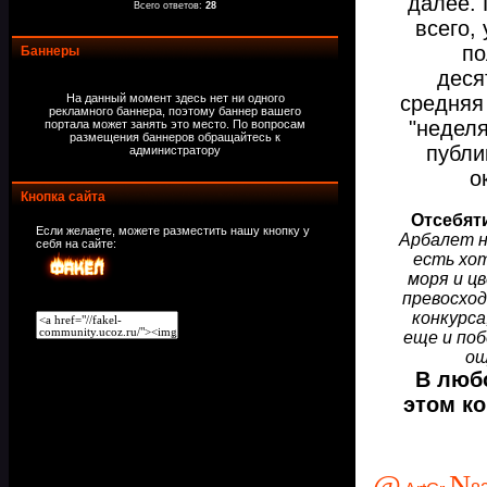
далее. 
Всего ответов:
28
всего,
по
Баннеры
деся
средняя 
На данный момент здесь нет ни одного
рекламного баннера, поэтому баннер вашего
"неделя
портала может занять это место. По вопросам
размещения баннеров обращайтесь к
публи
администратору
о
Кнопка сайта
Отсебят
Если желаете, можете разместить нашу кнопку у
Арбалет не
себя на сайте:
есть хот
моря и цв
превосход
конкурса
еще и по
ощ
В любо
этом ко
@
N