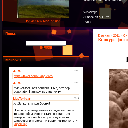
WinMerge
Знаете ли вы, что...
IMG00068 / MasTerIldar
Луна
Поиск
Главная
»
2011
»
Ок
Конкурс фото
Мини-чат