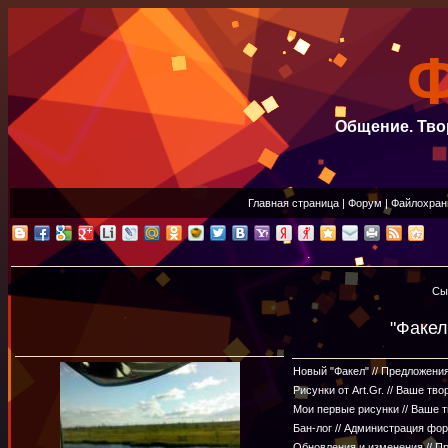
Общение. Тво
Главная страница
|
Форум
|
Файлохран
Сы
"Факел
Новый "Факел" // Предложени
Рисунки от Art.Gr. // Ваше тв
Мои первые рисунки // Ваше 
Бан-лог // Администрация фо
Обновления и изменения // П