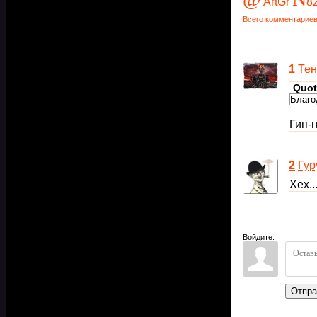
ArtGr
8
Всего комментарие
1
Тен
Quot
Благо
Гип-г
2
Гур
Хех..
Войдите:
Отпра