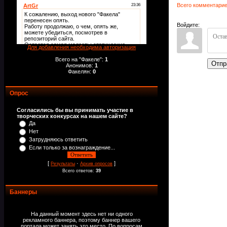
Всего комментари
Войдите:
Для добавления необходима авторизация
Всего на "Факеле":
1
Отпр
Анонимов:
1
Факелян:
0
Опрос
Согласились бы вы принимать участие в
творческих конкурсах на нашем сайте?
Да
Нет
Затрудняюсь ответить
Если только за вознаграждение...
[
·
]
Результаты
Архив опросов
Всего ответов:
39
Баннеры
На данный момент здесь нет ни одного
рекламного баннера, поэтому баннер вашего
портала может занять это место. По вопросам