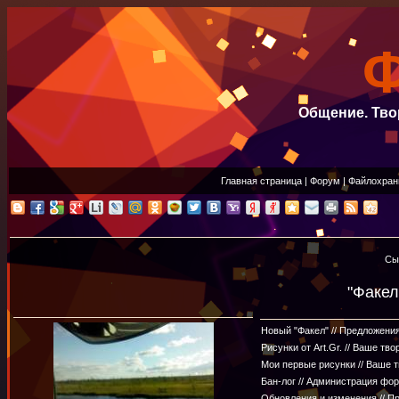
Общение. Тво
Главная страница
|
Форум
|
Файлохран
Сы
"Факел
Новый "Факел" // Предложени
Рисунки от Art.Gr. // Ваше тв
Мои первые рисунки // Ваше 
Бан-лог // Администрация фо
Обновления и изменения // П