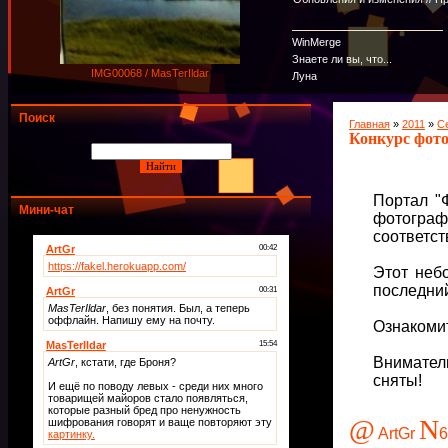
WinMerge
Знаете ли вы, что...
IMG00068 / MasTerIldar
Луна
Поиск
Главная
»
2011
»
С
Конкурс фот
Портал "
Мини-чат
фотограф
соответс
Этот неб
последни
Ознакомит
Внимате
сняты!
@
N
ArtGr