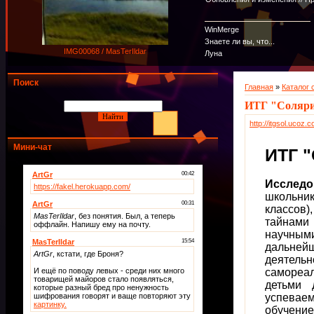
WinMerge
Знаете ли вы, что...
IMG00068 / MasTerIldar
Луна
Поиск
Главная
»
Каталог 
ИТГ "Соляр
http://itgsol.ucoz.
Мини-чат
ИТГ 
Исследо
школьник
классов)
тайнами
научными
дальнейш
деятельн
самореал
детьми 
успеваем
обучени