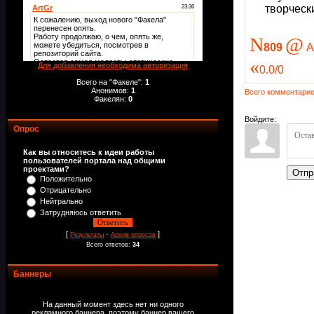
творческ
N
@
809
А
«
Для добавления необходима авторизация
0.0
/
0
Всего на "Факеле":
1
Анонимов:
1
Всего комментари
Факелян:
0
Войдите:
Опрос
Как вы относитесь к идеи работы
пользователей портала над общими
проектами?
Отпр
Положительно
Отрицательно
Нейтрально
Затрудняюсь ответить
[
·
]
Результаты
Архив опросов
Всего ответов:
34
Баннеры
На данный момент здесь нет ни одного
рекламного баннера, поэтому баннер вашего