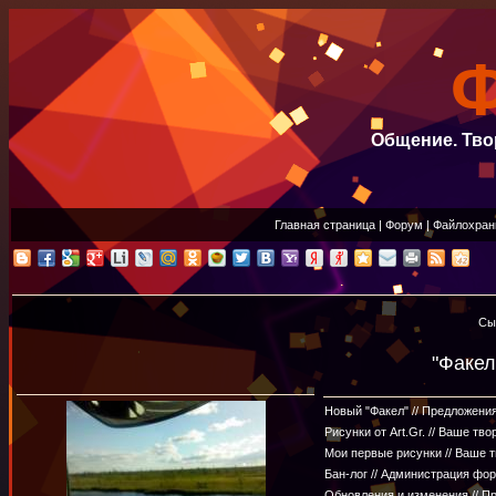
Общение. Тво
Главная страница
|
Форум
|
Файлохран
Сы
"Факел
Новый "Факел" // Предложени
Рисунки от Art.Gr. // Ваше тв
Мои первые рисунки // Ваше 
Бан-лог // Администрация фо
Обновления и изменения // П